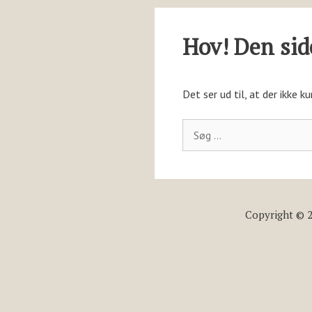
Hov! Den side
Det ser ud til, at der ikke 
S
ø
g
e
f
t
Copyright © 2
e
r
: